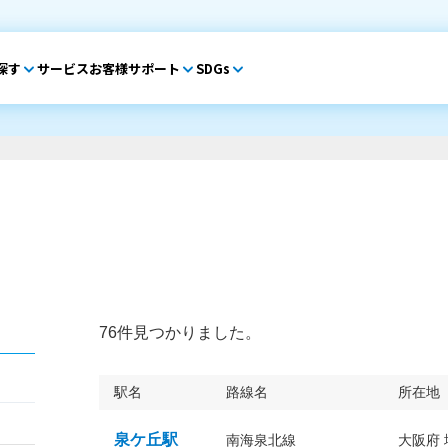
探す
サービス
お客様サポート
SDGs
76件見つかりました。
駅名
路線名
所在地
泉ケ丘駅
南海泉北線
大阪府