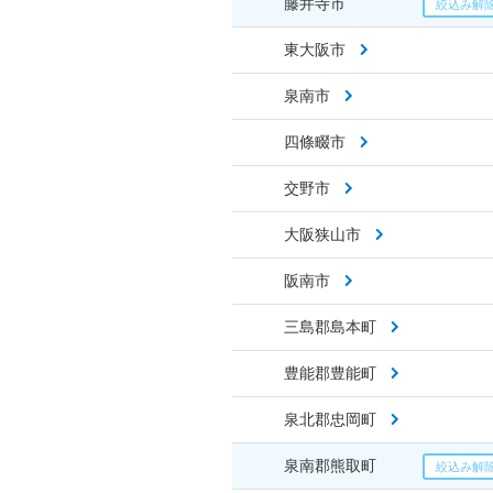
藤井寺市
東大阪市
泉南市
四條畷市
交野市
大阪狭山市
阪南市
三島郡島本町
豊能郡豊能町
泉北郡忠岡町
泉南郡熊取町