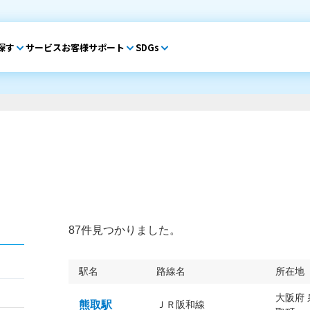
探す
サービス
お客様サポート
SDGs
87件見つかりました。
駅名
路線名
所在地
大阪府
熊取駅
ＪＲ阪和線