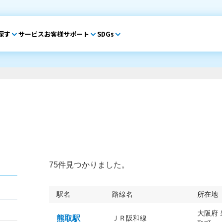
探す
サービス
お客様サポート
SDGs
75件見つかりました。
駅名
路線名
所在地
大阪府
熊取駅
ＪＲ阪和線