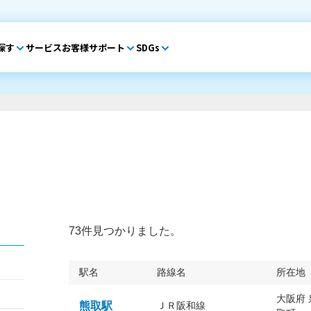
探す
サービス
お客様サポート
SDGs
73件見つかりました。
駅名
路線名
所在地
大阪府
熊取駅
ＪＲ阪和線