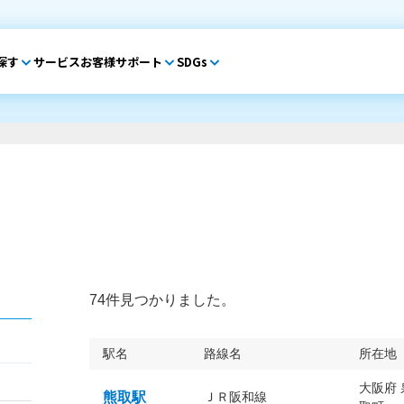
探す
サービス
お客様サポート
SDGs
74件見つかりました。
駅名
路線名
所在地
大阪府
熊取駅
ＪＲ阪和線