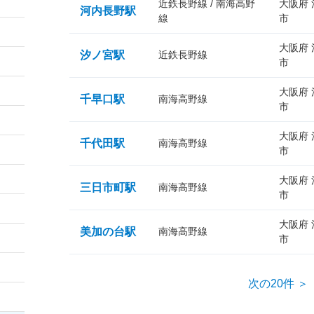
近鉄長野線 / 南海高野
大阪府
河内長野駅
線
市
大阪府
汐ノ宮駅
近鉄長野線
市
大阪府
千早口駅
南海高野線
市
大阪府
千代田駅
南海高野線
市
大阪府
三日市町駅
南海高野線
市
大阪府
美加の台駅
南海高野線
市
次の20件 ＞