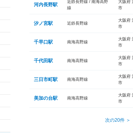
近鉄長野線 / 南海高野
大阪府
河内長野駅
線
市
大阪府
汐ノ宮駅
近鉄長野線
市
大阪府
千早口駅
南海高野線
市
大阪府
千代田駅
南海高野線
市
大阪府
三日市町駅
南海高野線
市
大阪府
美加の台駅
南海高野線
市
次の20件 ＞