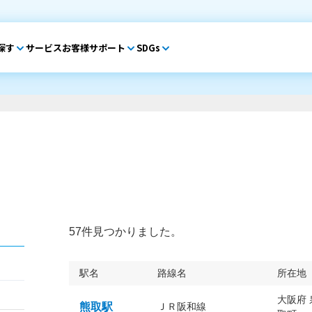
探す
サービス
お客様サポート
SDGs
57件見つかりました。
駅名
路線名
所在地
大阪府
熊取駅
ＪＲ阪和線