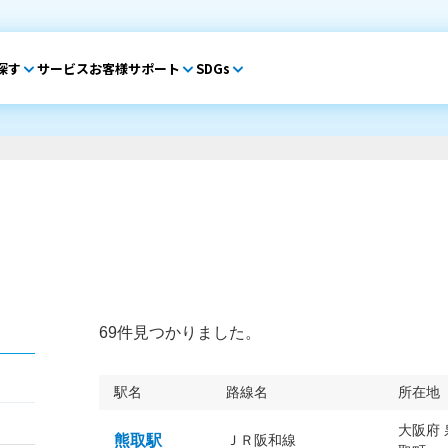
探す
サービス
お客様サポート
SDGs
69件見つかりました。
駅名
路線名
所在地
大阪府
熊取駅
ＪＲ阪和線