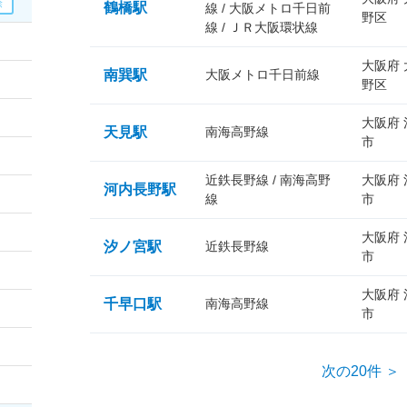
鶴橋駅
線 / 大阪メトロ千日前
野区
線 / ＪＲ大阪環状線
大阪府
南巽駅
大阪メトロ千日前線
野区
大阪府
天見駅
南海高野線
市
近鉄長野線 / 南海高野
大阪府
河内長野駅
線
市
大阪府
汐ノ宮駅
近鉄長野線
市
大阪府
千早口駅
南海高野線
市
次の20件 ＞