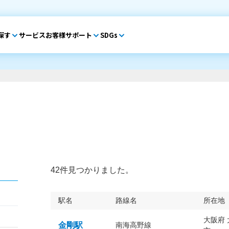
探す
サービス
お客様サポート
SDGs
42件見つかりました。
駅名
路線名
所在地
大阪府
金剛駅
南海高野線