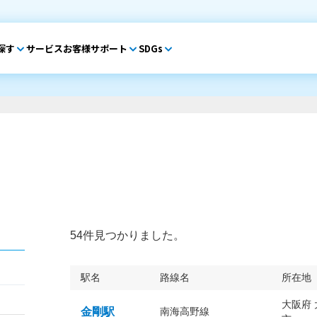
探す
サービス
お客様サポート
SDGs
54件見つかりました。
駅名
路線名
所在地
大阪府
金剛駅
南海高野線