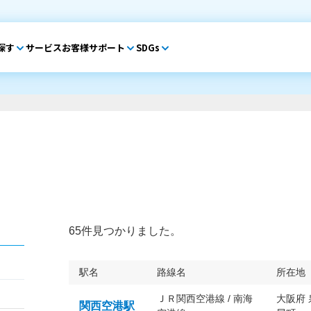
探す
サービス
お客様サポート
SDGs
65件見つかりました。
駅名
路線名
所在地
ＪＲ関西空港線 / 南海
大阪府
関西空港駅