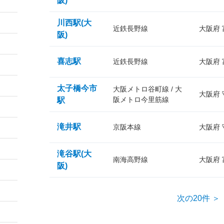
阪)
川西駅(大
近鉄長野線
大阪府
阪)
喜志駅
近鉄長野線
大阪府
太子橋今市
大阪メトロ谷町線 / 大
大阪府
阪メトロ今里筋線
駅
滝井駅
京阪本線
大阪府
滝谷駅(大
南海高野線
大阪府
阪)
次の20件 ＞