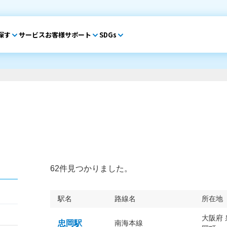
探す
サービス
お客様サポート
SDGs
62件見つかりました。
駅名
路線名
所在地
大阪府
忠岡駅
南海本線