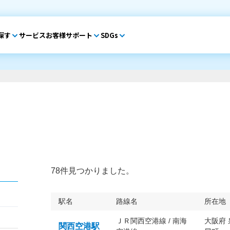
探す
サービス
お客様サポート
SDGs
78件見つかりました。
駅名
路線名
所在地
ＪＲ関西空港線 / 南海
大阪府
関西空港駅