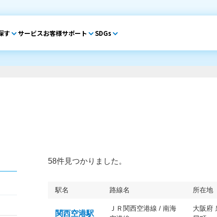
探す
サービス
お客様サポート
SDGs
58件見つかりました。
駅名
路線名
所在地
ＪＲ関西空港線 / 南海
大阪府
関西空港駅