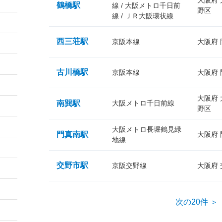
大阪府
鶴橋駅
線 / 大阪メトロ千日前
野区
線 / ＪＲ大阪環状線
西三荘駅
京阪本線
大阪府
古川橋駅
京阪本線
大阪府
大阪府
南巽駅
大阪メトロ千日前線
野区
大阪メトロ長堀鶴見緑
門真南駅
大阪府
地線
交野市駅
京阪交野線
大阪府
次の20件 ＞