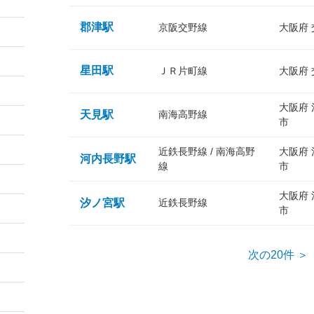
郡津駅
京阪交野線
大阪府
星田駅
ＪＲ片町線
大阪府
大阪府
天見駅
南海高野線
市
近鉄長野線 / 南海高野
大阪府
河内長野駅
線
市
大阪府
汐ノ宮駅
近鉄長野線
市
次の20件 ＞