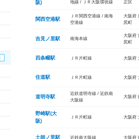
地線 / ＪＲ大阪環状線
正区
阪)
ＪＲ関西空港線 / 南海
大阪府
関西空港駅
空港線
尻町
大阪府
吉見ノ里駅
南海本線
尻町
四条畷駅
ＪＲ片町線
大阪府
住道駅
ＪＲ片町線
大阪府
近鉄道明寺線 / 近鉄南
道明寺駅
大阪府
大阪線
野崎駅(大
ＪＲ片町線
大阪府
阪)
土師ノ里駅
近鉄南大阪線
大阪府