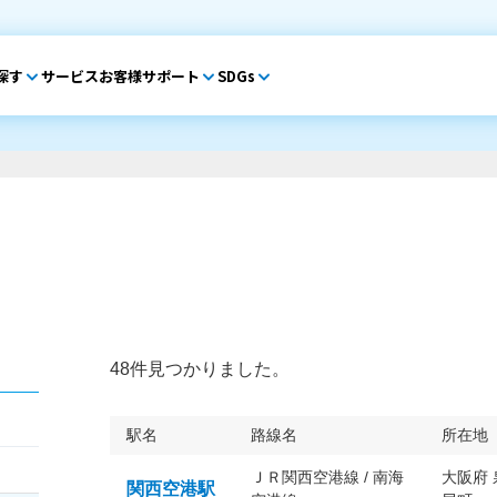
探す
サービス
お客様サポート
SDGs
48件見つかりました。
駅名
路線名
所在地
ＪＲ関西空港線 / 南海
大阪府
関西空港駅