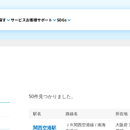
探す
サービス
お客様サポート
SDGs
50件見つかりました。
駅名
路線名
所在地
ＪＲ関西空港線 / 南海
大阪府
関西空港駅