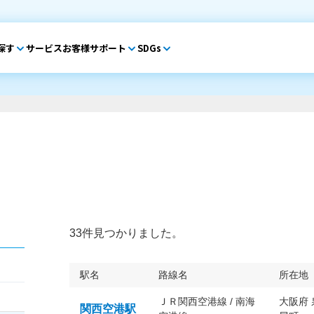
探す
サービス
お客様サポート
SDGs
33件見つかりました。
駅名
路線名
所在地
ＪＲ関西空港線 / 南海
大阪府
関西空港駅