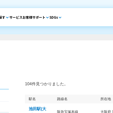
探す
サービス
お客様サポート
SDGs
104件見つかりました。
駅名
路線名
所在地
池田駅(大
阪急宝塚本線
大阪府