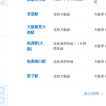
区
安堂駅
近鉄大阪線
大阪府
大阪教育大
近鉄大阪線
大阪府
前駅
柏原駅(大
近鉄道明寺線 / ＪＲ関
大阪府
西本線
阪)
柏原南口駅
近鉄道明寺線
大阪府
堅下駅
近鉄大阪線
大阪府
次の20件 ＞