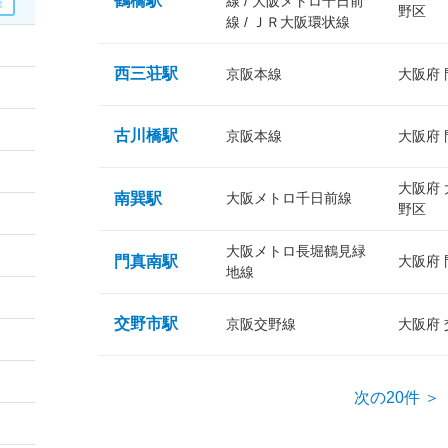
鶴橋駅
線 / 大阪メトロ千日前
野区
線 / ＪＲ大阪環状線
西三荘駅
京阪本線
大阪府
古川橋駅
京阪本線
大阪府
大阪府
南巽駅
大阪メトロ千日前線
野区
大阪メトロ長堀鶴見緑
門真南駅
大阪府
地線
交野市駅
京阪交野線
大阪府
次の20件 ＞