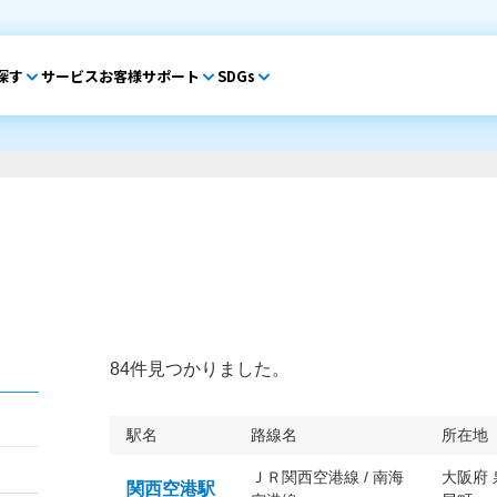
探す
サービス
お客様サポート
SDGs
84件見つかりました。
駅名
路線名
所在地
ＪＲ関西空港線 / 南海
大阪府
関西空港駅