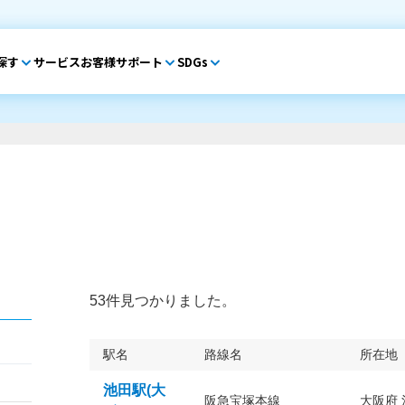
探す
サービス
お客様サポート
SDGs
53件見つかりました。
駅名
路線名
所在地
池田駅(大
阪急宝塚本線
大阪府