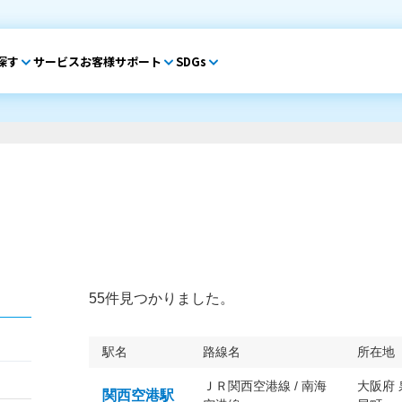
探す
サービス
お客様サポート
SDGs
55件見つかりました。
駅名
路線名
所在地
ＪＲ関西空港線 / 南海
大阪府
関西空港駅