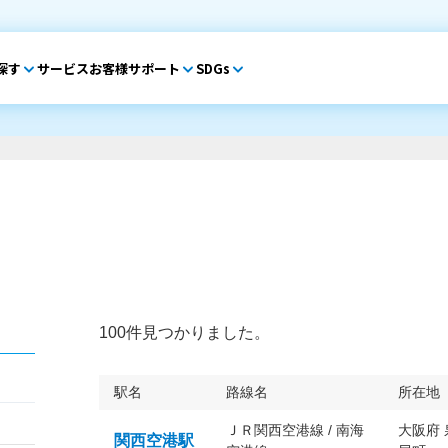
探す
サービス
お客様サポート
SDGs
100件見つかりました。
駅名
路線名
所在地
ＪＲ関西空港線 / 南海
大阪府
関西空港駅