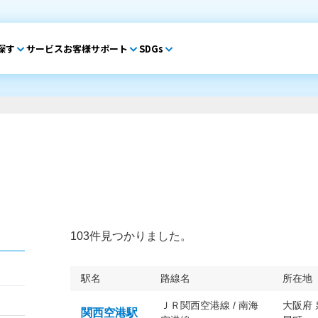
探す
サービス
お客様サポート
SDGs
103件見つかりました。
駅名
路線名
所在地
ＪＲ関西空港線 / 南海
大阪府
関西空港駅