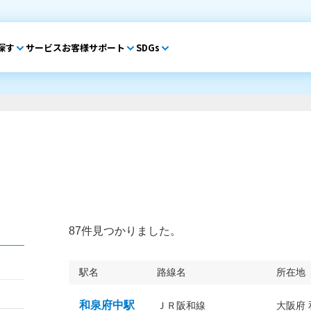
探す
サービス
お客様サポート
SDGs
87件見つかりました。
駅名
路線名
所在地
和泉府中駅
ＪＲ阪和線
大阪府