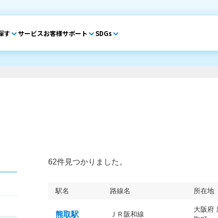
探す
サービス
お客様サポート
SDGs
62件見つかりました。
駅名
路線名
所在地
大阪府
熊取駅
ＪＲ阪和線