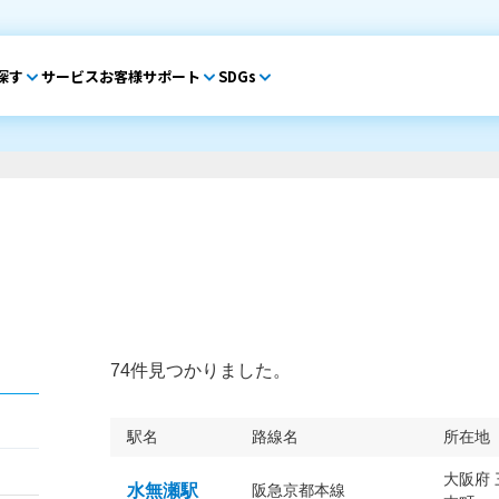
探す
サービス
お客様サポート
SDGs
74件見つかりました。
駅名
路線名
所在地
大阪府
水無瀬駅
阪急京都本線