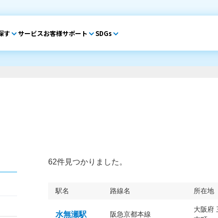
探す
サービス
お客様サポート
SDGs
62件見つかりました。
駅名
路線名
所在地
大阪府
水無瀬駅
阪急京都本線