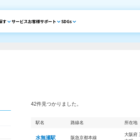
探す
サービス
お客様サポート
SDGs
42件見つかりました。
駅名
路線名
所在地
大阪府
水無瀬駅
阪急京都本線