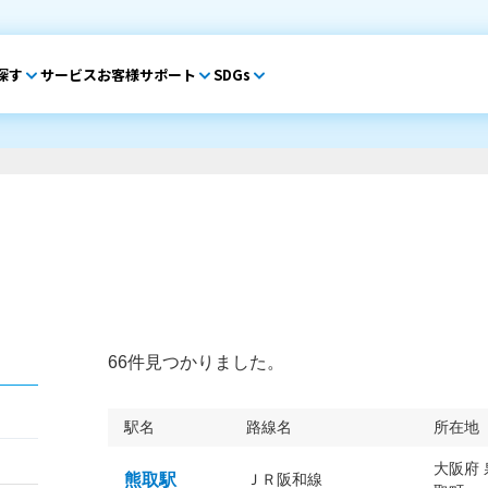
探す
サービス
お客様サポート
SDGs
66件見つかりました。
駅名
路線名
所在地
大阪府
熊取駅
ＪＲ阪和線