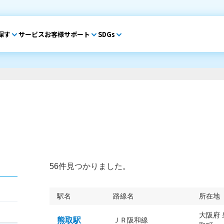
探す
サービス
お客様サポート
SDGs
56件見つかりました。
駅名
路線名
所在地
大阪府
熊取駅
ＪＲ阪和線