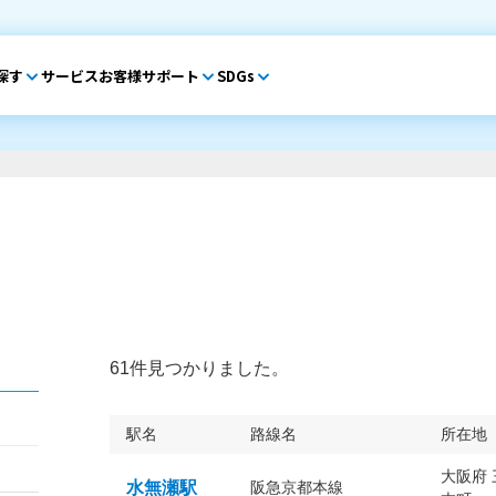
探す
サービス
お客様サポート
SDGs
61件見つかりました。
駅名
路線名
所在地
大阪府
水無瀬駅
阪急京都本線