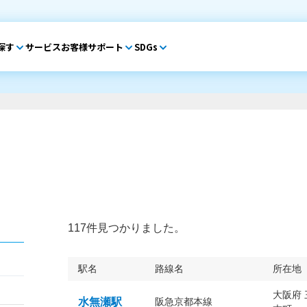
探す
サービス
お客様サポート
SDGs
117件見つかりました。
駅名
路線名
所在地
大阪府
水無瀬駅
阪急京都本線