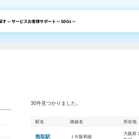
探す
サービス
お客様サポート
SDGs
30件見つかりました。
駅名
路線名
所在地
大阪府
熊取駅
ＪＲ阪和線