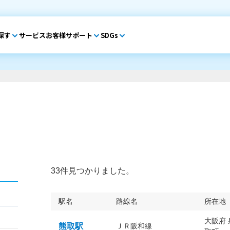
探す
サービス
お客様サポート
SDGs
33件見つかりました。
駅名
路線名
所在地
大阪府
熊取駅
ＪＲ阪和線