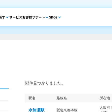
探す
サービス
お客様サポート
SDGs
63件見つかりました。
駅名
路線名
所在地
大阪府
水無瀬駅
阪急京都本線