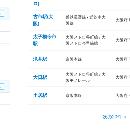
ロ)
古市駅(大
近鉄長野線 / 近鉄南大
大阪府
阪線
阪)
太子橋今市
大阪メトロ谷町線 / 大
大阪府
阪メトロ今里筋線
駅
滝井駅
京阪本線
大阪府
大阪メトロ谷町線 / 大
大日駅
大阪府
阪モノレール
土居駅
京阪本線
大阪府
次の20件 ＞