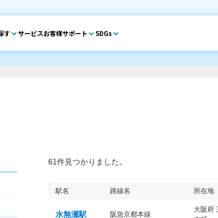
探す
サービス
お客様サポート
SDGs
61件見つかりました。
駅名
路線名
所在地
大阪府
水無瀬駅
阪急京都本線