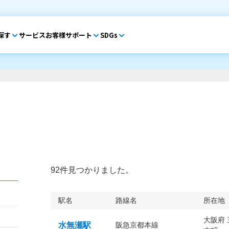
探す
サービス
お客様サポート
SDGs
92件見つかりました。
駅名
路線名
所在地
大阪府
水無瀬駅
阪急京都本線