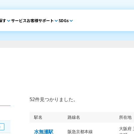
探す
サービス
お客様サポート
SDGs
52件見つかりました。
駅名
路線名
所在地
大阪府
水無瀬駅
阪急京都本線