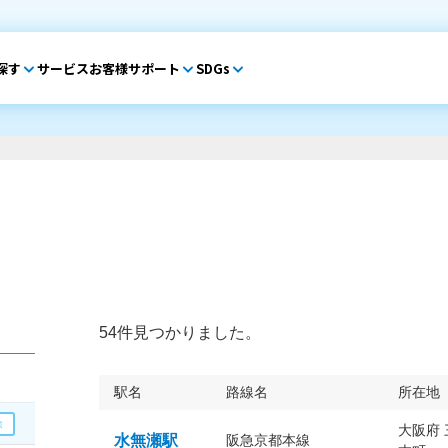
探す
サービス
お客様サポート
SDGs
54件見つかりました。
駅名
路線名
所在地
大阪府
水無瀬駅
阪急京都本線