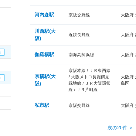
河内森駅
京阪交野線
大阪府
川西駅(大
近鉄長野線
大阪府
阪)
伽羅橋駅
南海高師浜線
大阪府
京阪本線 / ＪＲ東西線
京橋駅(大
/ 大阪メトロ長堀鶴見
大阪府
緑地線 / ＪＲ大阪環状
島区
阪)
線 / ＪＲ片町線
私市駅
京阪交野線
大阪府
次の20件 ＞