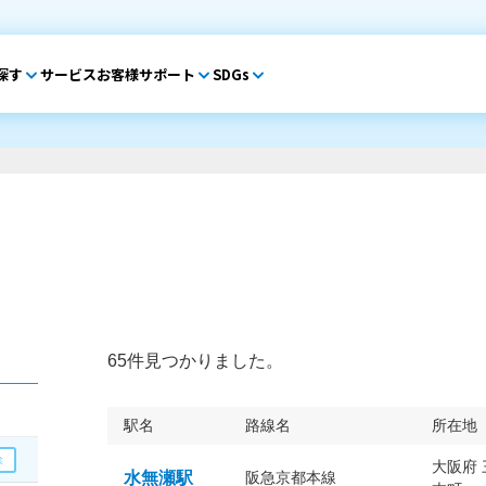
探す
サービス
お客様サポート
SDGs
65件見つかりました。
駅名
路線名
所在地
大阪府
水無瀬駅
阪急京都本線