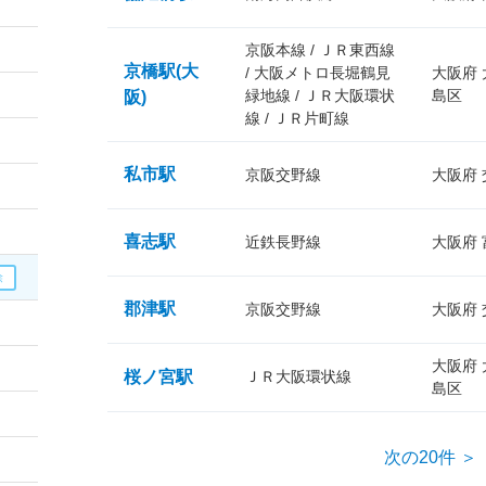
京阪本線 / ＪＲ東西線
京橋駅(大
/ 大阪メトロ長堀鶴見
大阪府
緑地線 / ＪＲ大阪環状
島区
阪)
線 / ＪＲ片町線
私市駅
京阪交野線
大阪府
喜志駅
近鉄長野線
大阪府
郡津駅
京阪交野線
大阪府
大阪府
桜ノ宮駅
ＪＲ大阪環状線
島区
次の20件 ＞