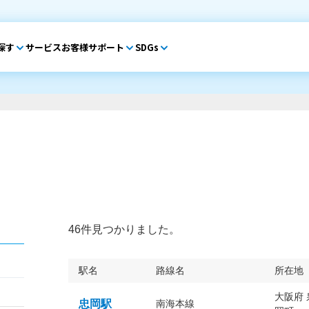
探す
サービス
お客様サポート
SDGs
46件見つかりました。
駅名
路線名
所在地
大阪府
忠岡駅
南海本線