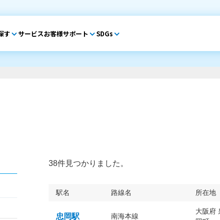
探す
サービス
お客様サポート
SDGs
38件見つかりました。
駅名
路線名
所在地
大阪府
忠岡駅
南海本線