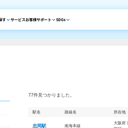
探す
サービス
お客様サポート
SDGs
77件見つかりました。
駅名
路線名
所在地
大阪府
忠岡駅
南海本線