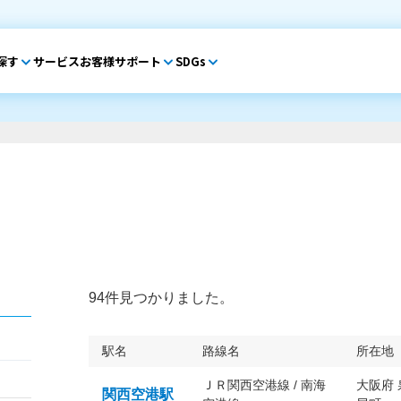
探す
サービス
お客様サポート
SDGs
94件見つかりました。
駅名
路線名
所在地
ＪＲ関西空港線 / 南海
大阪府
関西空港駅