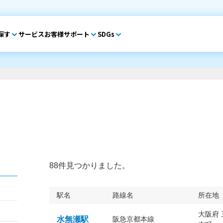
探す
サービス
お客様サポート
SDGs
88件見つかりました。
駅名
路線名
所在地
大阪府
水無瀬駅
阪急京都本線