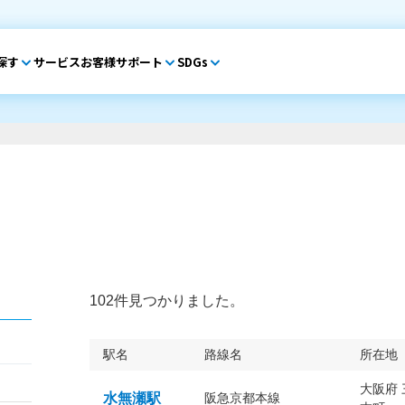
探す
サービス
お客様サポート
SDGs
102件見つかりました。
駅名
路線名
所在地
大阪府
水無瀬駅
阪急京都本線