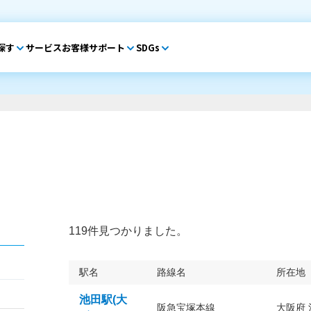
探す
サービス
お客様サポート
SDGs
119件見つかりました。
駅名
路線名
所在地
池田駅(大
阪急宝塚本線
大阪府