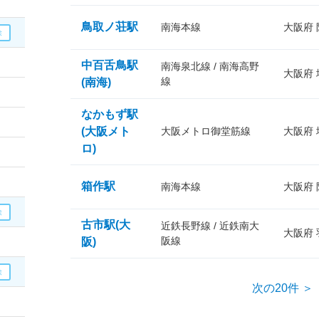
鳥取ノ荘駅
南海本線
大阪府
中百舌鳥駅
南海泉北線 / 南海高野
大阪府
線
(南海)
なかもず駅
(大阪メト
大阪メトロ御堂筋線
大阪府
ロ)
箱作駅
南海本線
大阪府
古市駅(大
近鉄長野線 / 近鉄南大
大阪府
阪線
阪)
次の20件 ＞