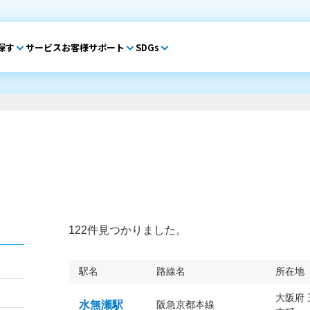
探す
サービス
お客様サポート
SDGs
122件見つかりました。
駅名
路線名
所在地
大阪府
水無瀬駅
阪急京都本線