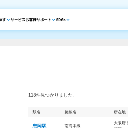
探す
サービス
お客様サポート
SDGs
118件見つかりました。
駅名
路線名
所在地
大阪府
忠岡駅
南海本線